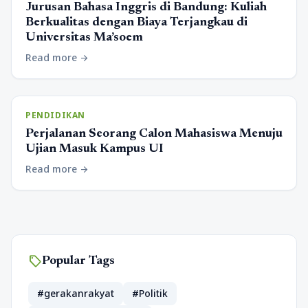
Jurusan Bahasa Inggris di Bandung: Kuliah
Berkualitas dengan Biaya Terjangkau di
Universitas Ma’soem
Read more
arrow_forward
PENDIDIKAN
Perjalanan Seorang Calon Mahasiswa Menuju
Ujian Masuk Kampus UI
Read more
arrow_forward
sell
Popular Tags
#gerakanrakyat
#Politik