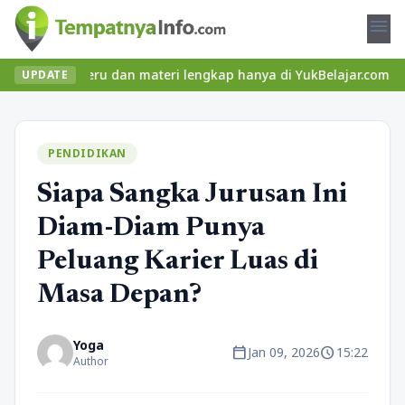
menu
las seru dan materi lengkap hanya di YukBelajar.com. Mulai langk
UPDATE
PENDIDIKAN
Siapa Sangka Jurusan Ini
Diam-Diam Punya
Peluang Karier Luas di
Masa Depan?
Yoga
calendar_today
schedule
Jan 09, 2026
15:22
Author