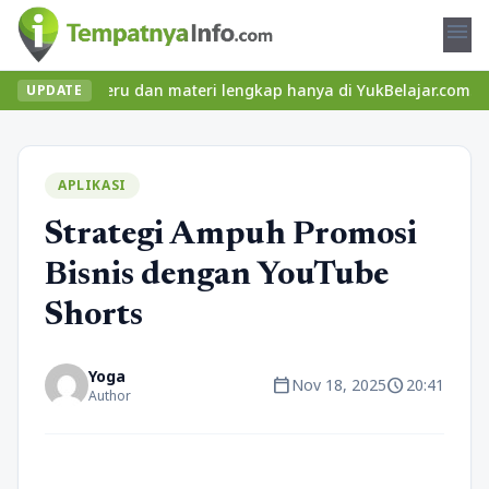
menu
elas seru dan materi lengkap hanya di YukBelajar.com. Mulai lang
UPDATE
APLIKASI
Strategi Ampuh Promosi
Bisnis dengan YouTube
Shorts
Yoga
calendar_today
schedule
Nov 18, 2025
20:41
Author