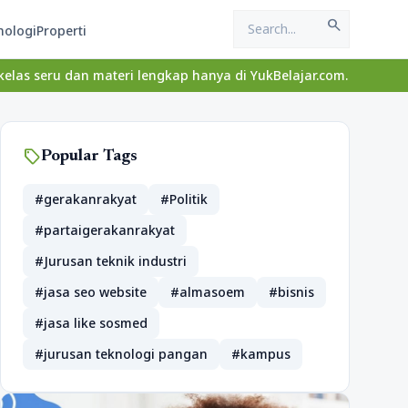
search
nologi
Properti
ateri lengkap hanya di YukBelajar.com. Mulai langkah suksesmu har
sell
Popular Tags
#gerakanrakyat
#Politik
#partaigerakanrakyat
#Jurusan teknik industri
#jasa seo website
#almasoem
#bisnis
#jasa like sosmed
#jurusan teknologi pangan
#kampus