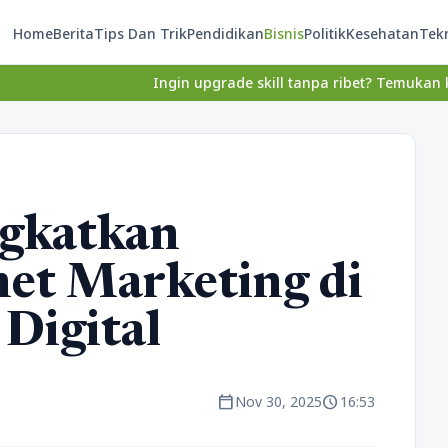
Home
Berita
Tips Dan Trik
Pendidikan
Bisnis
Politik
Kesehatan
Tek
Ingin upgrade skill tanpa ribet? Temukan kelas seru dan m
ngkatkan
net Marketing di
 Digital
calendar_today
schedule
Nov 30, 2025
16:53