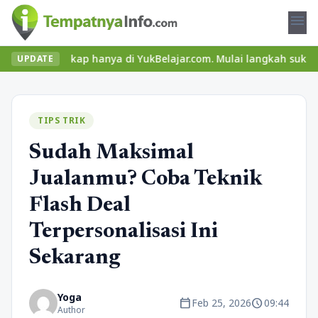
menu
lengkap hanya di YukBelajar.com. Mulai langkah suksesmu hari ini
UPDATE
TIPS TRIK
Sudah Maksimal
Jualanmu? Coba Teknik
Flash Deal
Terpersonalisasi Ini
Sekarang
Yoga
calendar_today
schedule
Feb 25, 2026
09:44
Author