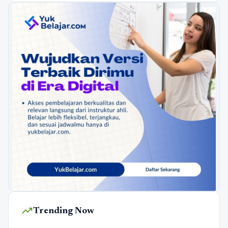
trending_up
Trending Now