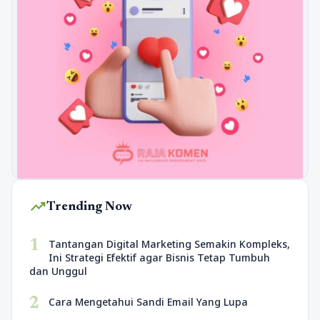
trending_up
Trending Now
1
Tantangan Digital Marketing Semakin Kompleks,
Ini Strategi Efektif agar Bisnis Tetap Tumbuh
dan Unggul
2
Cara Mengetahui Sandi Email Yang Lupa