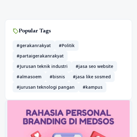
sell
Popular Tags
#gerakanrakyat
#Politik
#partaigerakanrakyat
#Jurusan teknik industri
#jasa seo website
#almasoem
#bisnis
#jasa like sosmed
#jurusan teknologi pangan
#kampus