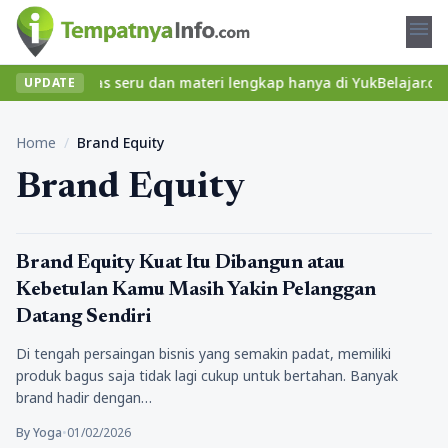
menu
mukan kelas seru dan materi lengkap hanya di YukBelajar.com. Mul
UPDATE
Home
/
Brand Equity
Brand Equity
Bisnis Digital
Brand Equity Kuat Itu Dibangun atau
Kebetulan Kamu Masih Yakin Pelanggan
Datang Sendiri
Di tengah persaingan bisnis yang semakin padat, memiliki
produk bagus saja tidak lagi cukup untuk bertahan. Banyak
brand hadir dengan…
By Yoga
•
01/02/2026