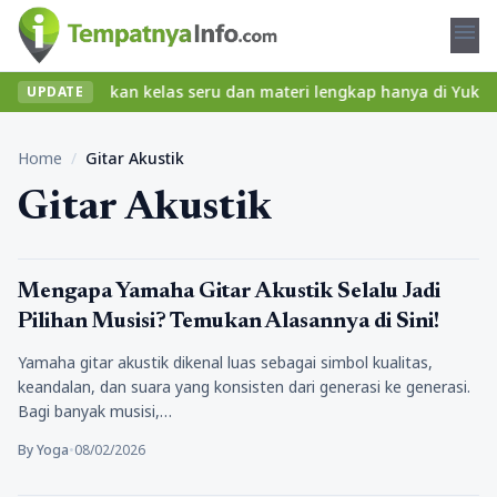
menu
ribet? Temukan kelas seru dan materi lengkap hanya di YukBelajar
UPDATE
Home
/
Gitar Akustik
Gitar Akustik
Tips Dan Trik
Mengapa Yamaha Gitar Akustik Selalu Jadi
Pilihan Musisi? Temukan Alasannya di Sini!
Yamaha gitar akustik dikenal luas sebagai simbol kualitas,
keandalan, dan suara yang konsisten dari generasi ke generasi.
Bagi banyak musisi,…
By Yoga
•
08/02/2026