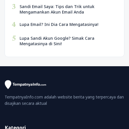
3
Sandi Email Saya: Tips dan Trik untuk
Mengamankan Akun Email Anda
4
Lupa Email? Ini Dia Cara Mengatasinya!
5
Lupa Sandi Akun Google? Simak Cara
Mengatasinya di Sini!
TempatnyaInfo.com adalah website berita yang terpercaya dan
disajikan secara aktual
Kategori