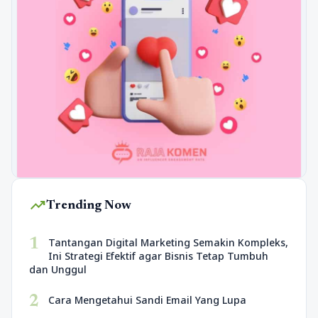
trending_up
Trending Now
1
Tantangan Digital Marketing Semakin Kompleks,
Ini Strategi Efektif agar Bisnis Tetap Tumbuh
dan Unggul
2
Cara Mengetahui Sandi Email Yang Lupa