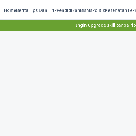
Home
Berita
Tips Dan Trik
Pendidikan
Bisnis
Politik
Kesehatan
Tek
Ingin upgrade skill tanpa ribet? Te