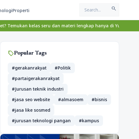
search
nologi
Properti
mukan kelas seru dan materi lengkap hanya di YukBelajar.com. Mul
sell
Popular Tags
#gerakanrakyat
#Politik
#partaigerakanrakyat
#Jurusan teknik industri
#jasa seo website
#almasoem
#bisnis
#jasa like sosmed
#jurusan teknologi pangan
#kampus