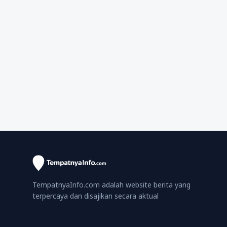
TempatnyaInfo.com adalah website berita yang
terpercaya dan disajikan secara aktual