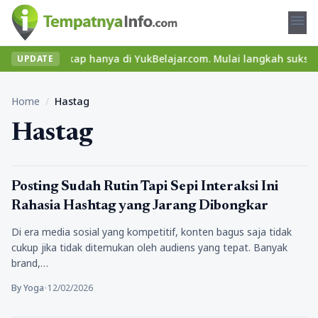
menu
teri lengkap hanya di YukBelajar.com. Mulai langkah suksesmu har
UPDATE
Home
/
Hastag
Hastag
Tips Trik
Posting Sudah Rutin Tapi Sepi Interaksi Ini
Rahasia Hashtag yang Jarang Dibongkar
Di era media sosial yang kompetitif, konten bagus saja tidak
cukup jika tidak ditemukan oleh audiens yang tepat. Banyak
brand,…
By Yoga
•
12/02/2026