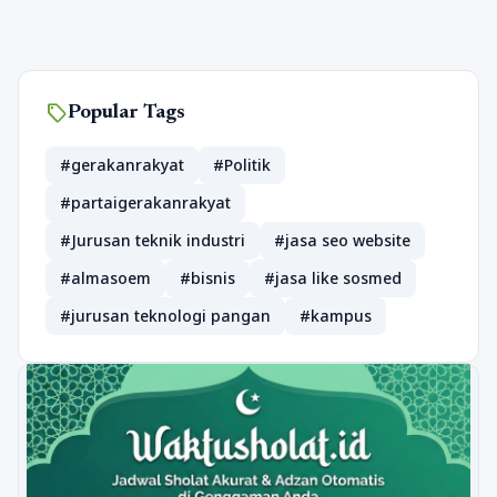
sell
Popular Tags
#gerakanrakyat
#Politik
#partaigerakanrakyat
#Jurusan teknik industri
#jasa seo website
#almasoem
#bisnis
#jasa like sosmed
#jurusan teknologi pangan
#kampus