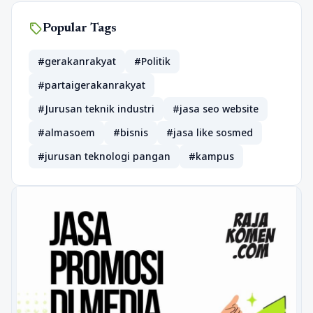
sell
Popular Tags
#gerakanrakyat
#Politik
#partaigerakanrakyat
#Jurusan teknik industri
#jasa seo website
#almasoem
#bisnis
#jasa like sosmed
#jurusan teknologi pangan
#kampus