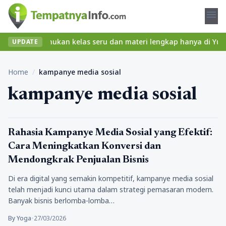
menu
 ribet? Temukan kelas seru dan materi lengkap hanya di YukBelaja
UPDATE
Home
/
kampanye media sosial
kampanye media sosial
Tips Trik
Rahasia Kampanye Media Sosial yang Efektif:
Cara Meningkatkan Konversi dan
Mendongkrak Penjualan Bisnis
Di era digital yang semakin kompetitif, kampanye media sosial
telah menjadi kunci utama dalam strategi pemasaran modern.
Banyak bisnis berlomba-lomba…
By Yoga
•
27/03/2026