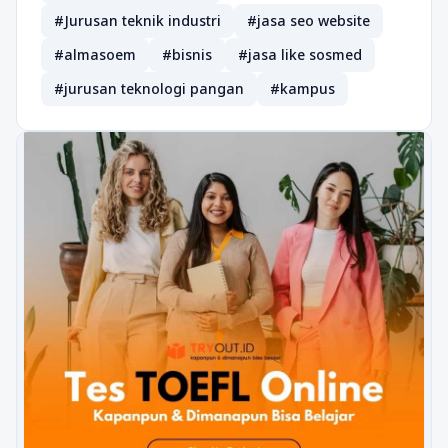
#Jurusan teknik industri
#jasa seo website
#almasoem
#bisnis
#jasa like sosmed
#jurusan teknologi pangan
#kampus