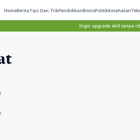
Home
Berita
Tips Dan Trik
Pendidikan
Bisnis
Politik
Kesehatan
Tek
Ingin upgrade skill tanpa ribet? T
at
u
h