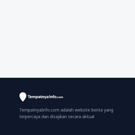
TempatnyaInfo.com adalah website berita yang
terpercaya dan disajikan secara aktual