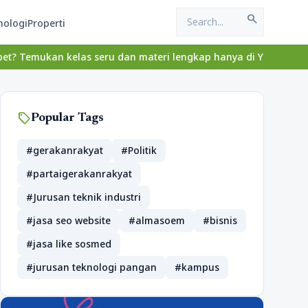
search
nologi
Properti
emukan kelas seru dan materi lengkap hanya di YukBelajar.com. Mul
sell
Popular Tags
#gerakanrakyat
#Politik
#partaigerakanrakyat
#Jurusan teknik industri
#jasa seo website
#almasoem
#bisnis
#jasa like sosmed
#jurusan teknologi pangan
#kampus