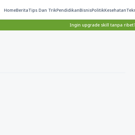
Home
Berita
Tips Dan Trik
Pendidikan
Bisnis
Politik
Kesehatan
Tek
Ingin upgrade skill tanpa ribet? Temuka