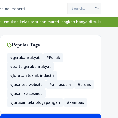
search
nologi
Properti
n kelas seru dan materi lengkap hanya di YukBelajar.com. Mulai l
sell
Popular Tags
#gerakanrakyat
#Politik
#partaigerakanrakyat
#Jurusan teknik industri
#jasa seo website
#almasoem
#bisnis
#jasa like sosmed
#jurusan teknologi pangan
#kampus