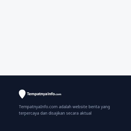
TempatnyaInfo.com adalah website berita yang
terpercaya dan disajikan secara aktual