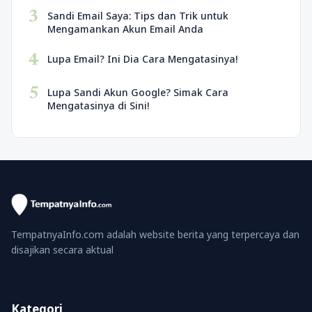
3
Sandi Email Saya: Tips dan Trik untuk
Mengamankan Akun Email Anda
4
Lupa Email? Ini Dia Cara Mengatasinya!
5
Lupa Sandi Akun Google? Simak Cara
Mengatasinya di Sini!
TempatnyaInfo.com adalah website berita yang terpercaya dan
disajikan secara aktual
Kategori