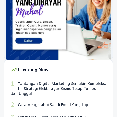
trending_up
Trending Now
1
Tantangan Digital Marketing Semakin Kompleks,
Ini Strategi Efektif agar Bisnis Tetap Tumbuh
dan Unggul
2
Cara Mengetahui Sandi Email Yang Lupa