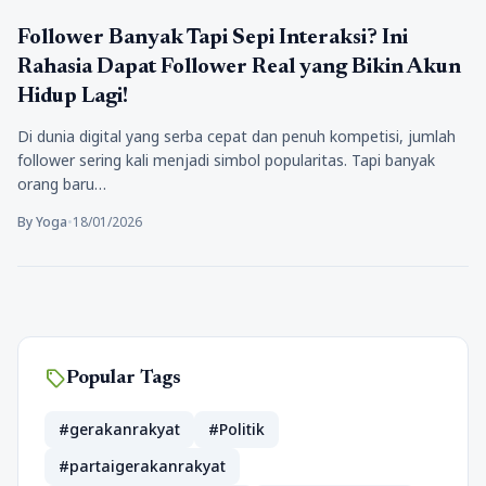
Bisnis Digital
Follower Banyak Tapi Sepi Interaksi? Ini
Rahasia Dapat Follower Real yang Bikin Akun
Hidup Lagi!
Di dunia digital yang serba cepat dan penuh kompetisi, jumlah
follower sering kali menjadi simbol popularitas. Tapi banyak
orang baru…
By Yoga
•
18/01/2026
sell
Popular Tags
#gerakanrakyat
#Politik
#partaigerakanrakyat