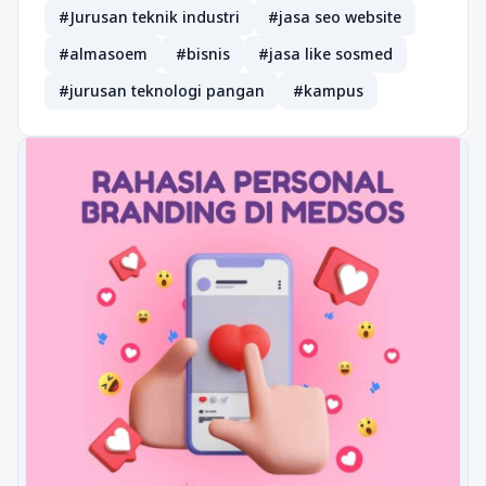
#Jurusan teknik industri
#jasa seo website
#almasoem
#bisnis
#jasa like sosmed
#jurusan teknologi pangan
#kampus