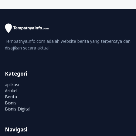
TempatnyaInfo.com adalah website berita yang terpercaya dan
disajikan secara aktual
Kategori
aplikasi
Artikel
Berita
Bisnis
Bisnis Digital
Navigasi