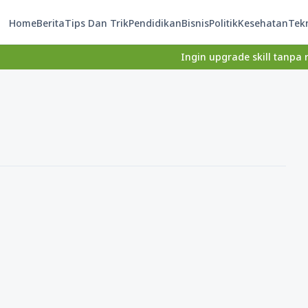
Home
Berita
Tips Dan Trik
Pendidikan
Bisnis
Politik
Kesehatan
Tek
Ingin upgrade skill tanpa ribet? 