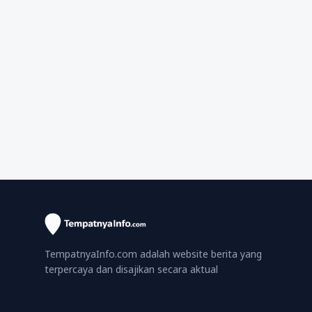
TempatnyaInfo.com adalah website berita yang
terpercaya dan disajikan secara aktual