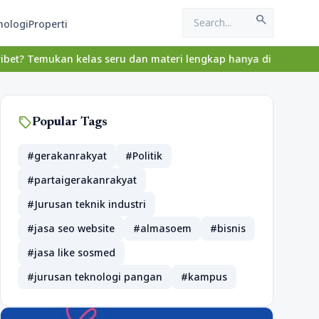
search
nologi
Properti
Temukan kelas seru dan materi lengkap hanya di YukBelajar.com. Mu
sell
Popular Tags
#gerakanrakyat
#Politik
#partaigerakanrakyat
#Jurusan teknik industri
#jasa seo website
#almasoem
#bisnis
#jasa like sosmed
#jurusan teknologi pangan
#kampus