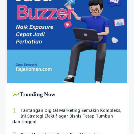
trending_up
Trending Now
1
Tantangan Digital Marketing Semakin Kompleks,
Ini Strategi Efektif agar Bisnis Tetap Tumbuh
dan Unggul