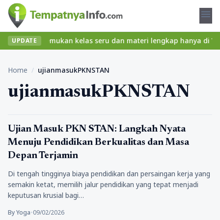
menu
npa ribet? Temukan kelas seru dan materi lengkap hanya di YukBela
UPDATE
Home
/
ujianmasukPKNSTAN
ujianmasukPKNSTAN
Pendidikan
Ujian Masuk PKN STAN: Langkah Nyata
Menuju Pendidikan Berkualitas dan Masa
Depan Terjamin
Di tengah tingginya biaya pendidikan dan persaingan kerja yang
semakin ketat, memilih jalur pendidikan yang tepat menjadi
keputusan krusial bagi…
By Yoga
•
09/02/2026