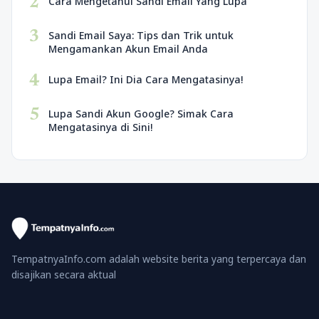
2
Cara Mengetahui Sandi Email Yang Lupa
3
Sandi Email Saya: Tips dan Trik untuk
Mengamankan Akun Email Anda
4
Lupa Email? Ini Dia Cara Mengatasinya!
5
Lupa Sandi Akun Google? Simak Cara
Mengatasinya di Sini!
TempatnyaInfo.com adalah website berita yang terpercaya dan
disajikan secara aktual