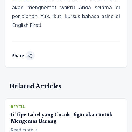
akan menghemat waktu Anda selama di
perjalanan. Yuk, ikuti kursus bahasa asing di
English First!
share
Share:
Related Articles
BERITA
6 Tipe Label yang Cocok Digunakan untuk
Mengemas Barang
Read more
arrow_forward