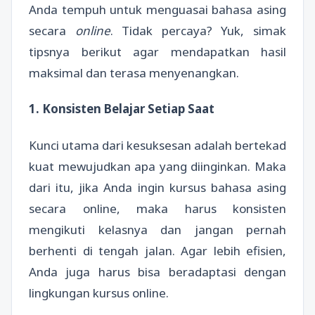
Anda tempuh untuk menguasai bahasa asing
secara
online
. Tidak percaya? Yuk, simak
tipsnya berikut agar mendapatkan hasil
maksimal dan terasa menyenangkan.
1. Konsisten Belajar Setiap Saat
Kunci utama dari kesuksesan adalah bertekad
kuat mewujudkan apa yang diinginkan. Maka
dari itu, jika Anda ingin kursus bahasa asing
secara online, maka harus konsisten
mengikuti kelasnya dan jangan pernah
berhenti di tengah jalan. Agar lebih efisien,
Anda juga harus bisa beradaptasi dengan
lingkungan kursus online.