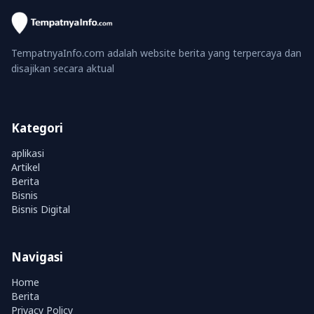
TempatnyaInfo.com adalah website berita yang terpercaya dan
disajikan secara aktual
Kategori
aplikasi
Artikel
Berita
Bisnis
Bisnis Digital
Navigasi
Home
Berita
Privacy Policy