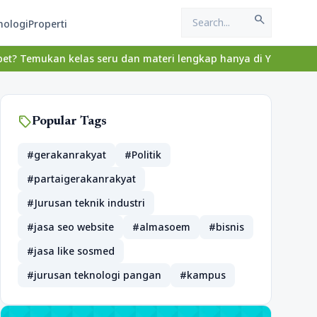
search
nologi
Properti
 kelas seru dan materi lengkap hanya di YukBelajar.com. Mulai lan
sell
Popular Tags
#gerakanrakyat
#Politik
#partaigerakanrakyat
#Jurusan teknik industri
#jasa seo website
#almasoem
#bisnis
#jasa like sosmed
#jurusan teknologi pangan
#kampus