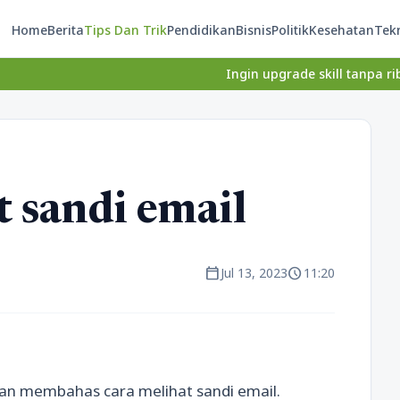
Home
Berita
Tips Dan Trik
Pendidikan
Bisnis
Politik
Kesehatan
Tek
Ingin upgrade skill tanpa ribet? Temukan
t sandi email
calendar_today
schedule
Jul 13, 2023
11:20
akan membahas cara melihat sandi email.