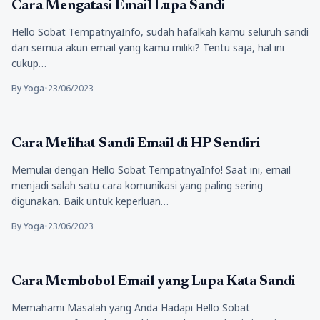
Tips Dan Trik
Cara Mengatasi Email Lupa Sandi
Hello Sobat TempatnyaInfo, sudah hafalkah kamu seluruh sandi
dari semua akun email yang kamu miliki? Tentu saja, hal ini
cukup…
By Yoga
•
23/06/2023
Tips Dan Trik
Cara Melihat Sandi Email di HP Sendiri
Memulai dengan Hello Sobat TempatnyaInfo! Saat ini, email
menjadi salah satu cara komunikasi yang paling sering
digunakan. Baik untuk keperluan…
By Yoga
•
23/06/2023
Tips Dan Trik
Cara Membobol Email yang Lupa Kata Sandi
Memahami Masalah yang Anda Hadapi Hello Sobat