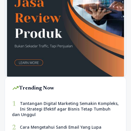
trending_up
Trending Now
1
Tantangan Digital Marketing Semakin Kompleks,
Ini Strategi Efektif agar Bisnis Tetap Tumbuh
dan Unggul
2
Cara Mengetahui Sandi Email Yang Lupa