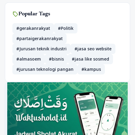
sell
Popular Tags
#gerakanrakyat
#Politik
#partaigerakanrakyat
#Jurusan teknik industri
#jasa seo website
#almasoem
#bisnis
#jasa like sosmed
#jurusan teknologi pangan
#kampus