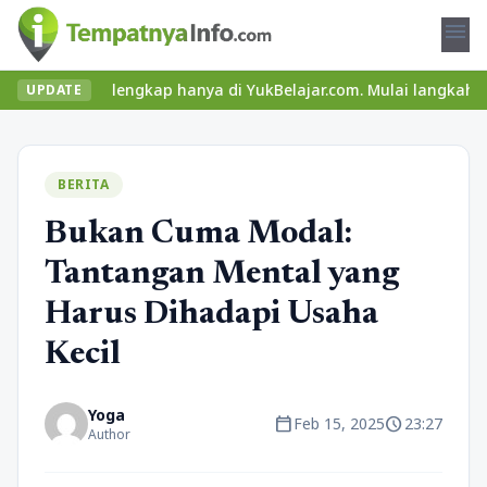
menu
ri lengkap hanya di YukBelajar.com. Mulai langkah suksesmu hari 
UPDATE
BERITA
Bukan Cuma Modal:
Tantangan Mental yang
Harus Dihadapi Usaha
Kecil
Yoga
calendar_today
schedule
Feb 15, 2025
23:27
Author