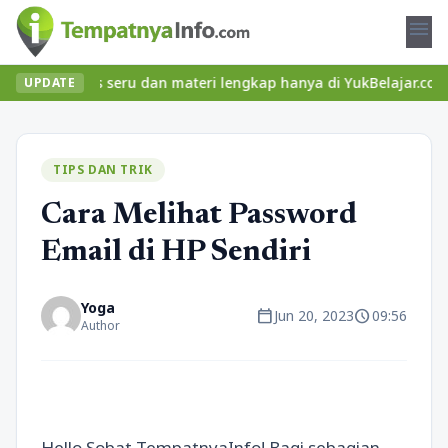
menu
 kelas seru dan materi lengkap hanya di YukBelajar.com. Mulai lan
UPDATE
TIPS DAN TRIK
Cara Melihat Password
Email di HP Sendiri
Yoga
calendar_today
schedule
Jun 20, 2023
09:56
Author
Hello Sobat TempatnyaInfo! Bagi sebagian