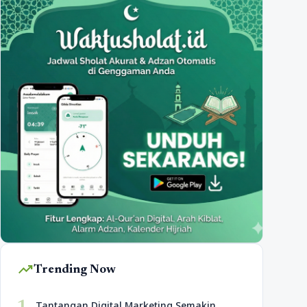
trending_up
Trending Now
Tantangan Digital Marketing Semakin