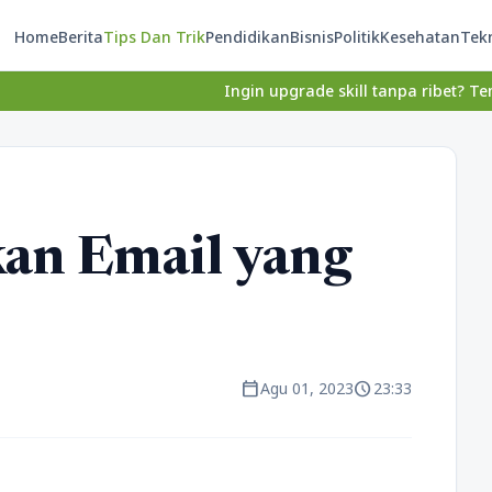
Home
Berita
Tips Dan Trik
Pendidikan
Bisnis
Politik
Kesehatan
Tek
Ingin upgrade skill tanpa ribet? Temukan kelas se
an Email yang
calendar_today
schedule
Agu 01, 2023
23:33