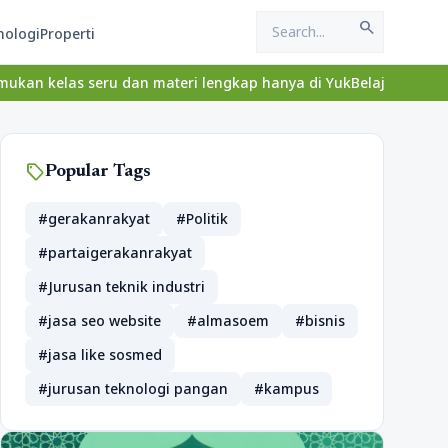
search
nologi
Properti
ru dan materi lengkap hanya di YukBelajar.com. Mulai langkah suk
sell
Popular Tags
#gerakanrakyat
#Politik
#partaigerakanrakyat
#Jurusan teknik industri
#jasa seo website
#almasoem
#bisnis
#jasa like sosmed
#jurusan teknologi pangan
#kampus