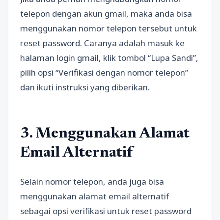
telepon dengan akun gmail, maka anda bisa
menggunakan nomor telepon tersebut untuk
reset password. Caranya adalah masuk ke
halaman login gmail, klik tombol “Lupa Sandi”,
pilih opsi “Verifikasi dengan nomor telepon”
dan ikuti instruksi yang diberikan.
3. Menggunakan Alamat
Email Alternatif
Selain nomor telepon, anda juga bisa
menggunakan alamat email alternatif
sebagai opsi verifikasi untuk reset password