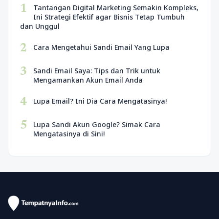
1
Tantangan Digital Marketing Semakin Kompleks,
Ini Strategi Efektif agar Bisnis Tetap Tumbuh
dan Unggul
2
Cara Mengetahui Sandi Email Yang Lupa
3
Sandi Email Saya: Tips dan Trik untuk
Mengamankan Akun Email Anda
4
Lupa Email? Ini Dia Cara Mengatasinya!
5
Lupa Sandi Akun Google? Simak Cara
Mengatasinya di Sini!