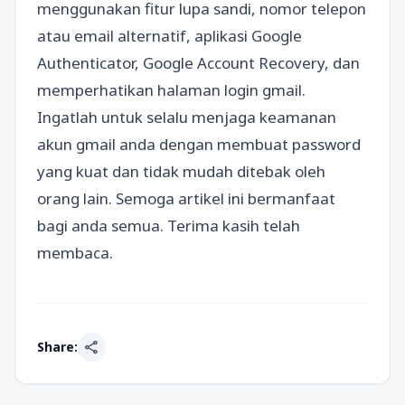
menggunakan fitur lupa sandi, nomor telepon
atau email alternatif, aplikasi Google
Authenticator, Google Account Recovery, dan
memperhatikan halaman login gmail.
Ingatlah untuk selalu menjaga keamanan
akun gmail anda dengan membuat password
yang kuat dan tidak mudah ditebak oleh
orang lain. Semoga artikel ini bermanfaat
bagi anda semua. Terima kasih telah
membaca.
share
Share: