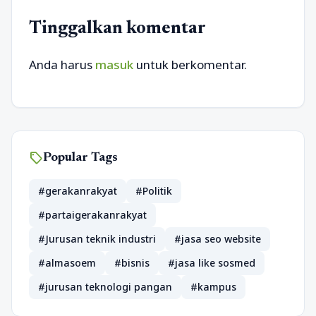
Tinggalkan komentar
Anda harus
masuk
untuk berkomentar.
sell
Popular Tags
#gerakanrakyat
#Politik
#partaigerakanrakyat
#Jurusan teknik industri
#jasa seo website
#almasoem
#bisnis
#jasa like sosmed
#jurusan teknologi pangan
#kampus