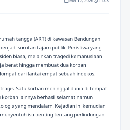
calendar_today
schedule
Mei 12, 2026
11:08
 rumah tangga (ART) di kawasan Bendungan
menjadi sorotan tajam publik. Peristiwa yang
insiden biasa, melainkan tragedi kemanusiaan
rja berat hingga membuat dua korban
mpat dari lantai empat sebuah indekos.
 tragis. Satu korban meninggal dunia di tempat
u korban lainnya berhasil selamat namun
kologis yang mendalam. Kejadian ini kemudian
 menyentuh isu penting tentang perlindungan