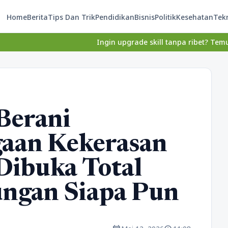
Home
Berita
Tips Dan Trik
Pendidikan
Bisnis
Politik
Kesehatan
Tek
Ingin upgrade skill tanpa ribet? Temukan kelas seru
Berani
gaan Kekerasan
Dibuka Total
ungan Siapa Pun