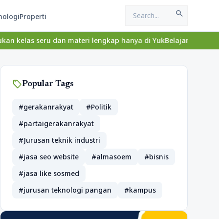
search
nologi
Properti
 dan materi lengkap hanya di YukBelajar.com. Mulai langkah sukse
sell
Popular Tags
#gerakanrakyat
#Politik
#partaigerakanrakyat
#Jurusan teknik industri
#jasa seo website
#almasoem
#bisnis
#jasa like sosmed
#jurusan teknologi pangan
#kampus