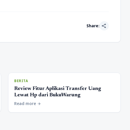
share
Share:
BERITA
Review Fitur Aplikasi Transfer Uang
Lewat Hp dari BukuWarung
Read more
arrow_forward