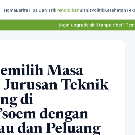
Home
Berita
Tips Dan Trik
Pendidikan
Bisnis
Politik
Kesehatan
Tek
Ingin upgrade skill tanpa ribet? Temukan kelas seru
emilih Masa
 Jurusan Teknik
ng di
’soem dengan
au dan Peluang