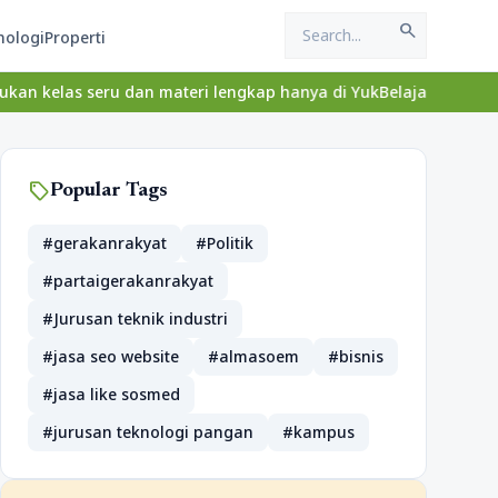
search
nologi
Properti
 dan materi lengkap hanya di YukBelajar.com. Mulai langkah sukse
sell
Popular Tags
#gerakanrakyat
#Politik
#partaigerakanrakyat
#Jurusan teknik industri
#jasa seo website
#almasoem
#bisnis
#jasa like sosmed
#jurusan teknologi pangan
#kampus