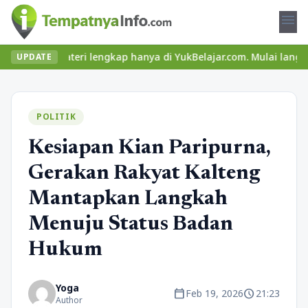
menu
 materi lengkap hanya di YukBelajar.com. Mulai langkah suksesmu 
UPDATE
POLITIK
Kesiapan Kian Paripurna,
Gerakan Rakyat Kalteng
Mantapkan Langkah
Menuju Status Badan
Hukum
Yoga
calendar_today
schedule
Feb 19, 2026
21:23
Author