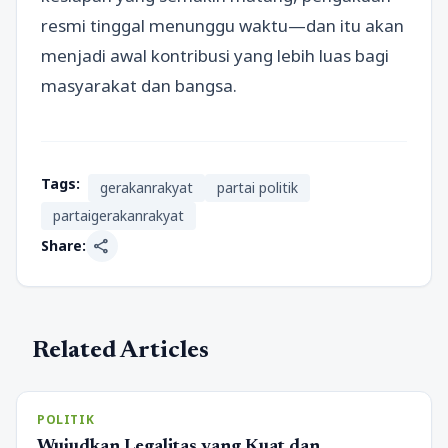
resmi tinggal menunggu waktu—dan itu akan
menjadi awal kontribusi yang lebih luas bagi
masyarakat dan bangsa.
Tags:
gerakanrakyat
partai politik
partaigerakanrakyat
share
Share:
Related Articles
POLITIK
Wujudkan Legalitas yang Kuat dan