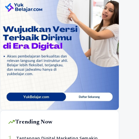
trending_up
Trending Now
Tantangan Digital Marketing Semakin