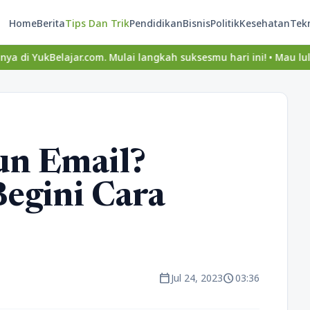
Home
Berita
Tips Dan Trik
Pendidikan
Bisnis
Politik
Kesehatan
Tek
Belajar.com. Mulai langkah suksesmu hari ini! • Mau lulus? Latih 
un Email?
Begini Cara
calendar_today
schedule
Jul 24, 2023
03:36