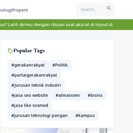
search
nologi
Properti
dirimu dengan ribuan soal akurat di tryout.id.
sell
Popular Tags
#gerakanrakyat
#Politik
#partaigerakanrakyat
#Jurusan teknik industri
#jasa seo website
#almasoem
#bisnis
#jasa like sosmed
#jurusan teknologi pangan
#kampus