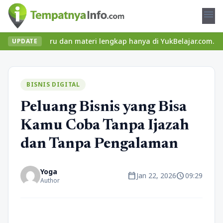
menu
las seru dan materi lengkap hanya di YukBelajar.com. Mulai langk
UPDATE
BISNIS DIGITAL
Peluang Bisnis yang Bisa
Kamu Coba Tanpa Ijazah
dan Tanpa Pengalaman
Yoga
calendar_today
schedule
Jan 22, 2026
09:29
Author