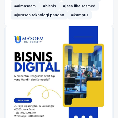
#almasoem
#bisnis
#jasa like sosmed
#jurusan teknologi pangan
#kampus