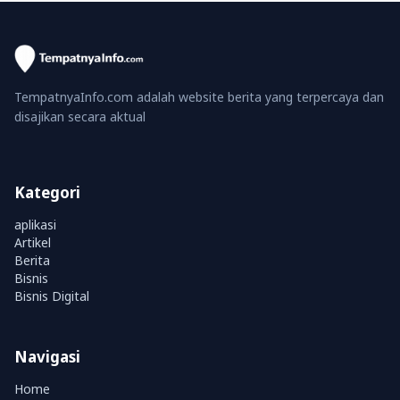
TempatnyaInfo.com adalah website berita yang terpercaya dan
disajikan secara aktual
Kategori
aplikasi
Artikel
Berita
Bisnis
Bisnis Digital
Navigasi
Home