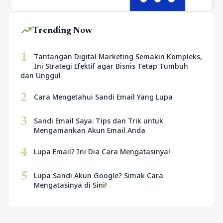
trending_up
Trending Now
1
Tantangan Digital Marketing Semakin Kompleks,
Ini Strategi Efektif agar Bisnis Tetap Tumbuh
dan Unggul
2
Cara Mengetahui Sandi Email Yang Lupa
3
Sandi Email Saya: Tips dan Trik untuk
Mengamankan Akun Email Anda
4
Lupa Email? Ini Dia Cara Mengatasinya!
5
Lupa Sandi Akun Google? Simak Cara
Mengatasinya di Sini!