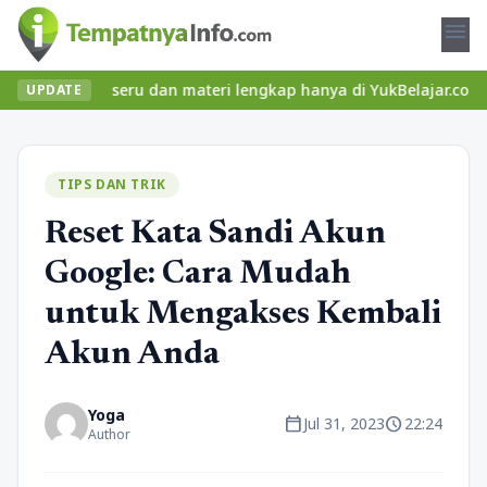
menu
kelas seru dan materi lengkap hanya di YukBelajar.com. Mulai lan
UPDATE
TIPS DAN TRIK
Reset Kata Sandi Akun
Google: Cara Mudah
untuk Mengakses Kembali
Akun Anda
Yoga
calendar_today
schedule
Jul 31, 2023
22:24
Author