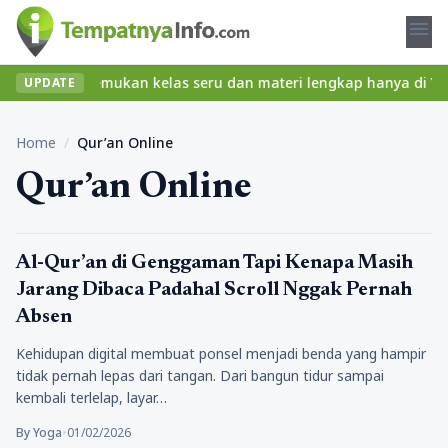
menu
pa ribet? Temukan kelas seru dan materi lengkap hanya di YukBela
UPDATE
Home
/
Qur’an Online
Qur’an Online
Religi
Al-Qur’an di Genggaman Tapi Kenapa Masih
Jarang Dibaca Padahal Scroll Nggak Pernah
Absen
Kehidupan digital membuat ponsel menjadi benda yang hampir
tidak pernah lepas dari tangan. Dari bangun tidur sampai
kembali terlelap, layar…
By Yoga
•
01/02/2026