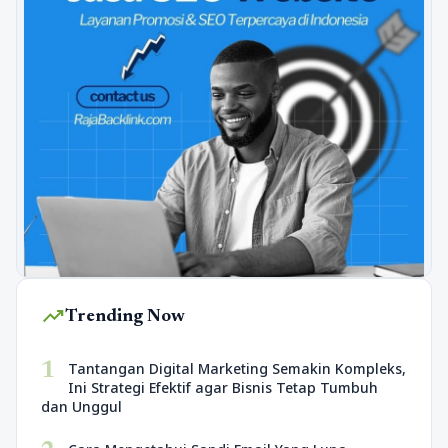
trending_up
Trending Now
1
Tantangan Digital Marketing Semakin Kompleks,
Ini Strategi Efektif agar Bisnis Tetap Tumbuh
dan Unggul