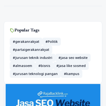
sell
Popular Tags
#gerakanrakyat
#Politik
#partaigerakanrakyat
#Jurusan teknik industri
#jasa seo website
#almasoem
#bisnis
#jasa like sosmed
#jurusan teknologi pangan
#kampus