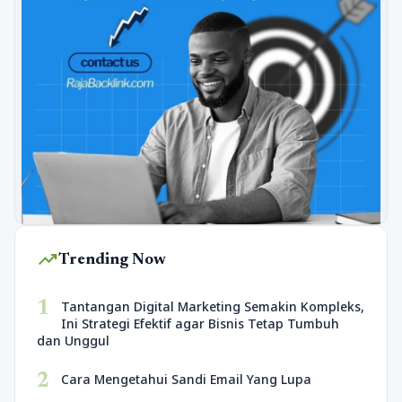
trending_up
Trending Now
1
Tantangan Digital Marketing Semakin Kompleks,
Ini Strategi Efektif agar Bisnis Tetap Tumbuh
dan Unggul
2
Cara Mengetahui Sandi Email Yang Lupa